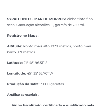
Simulador
SYRAH TINTO – MAR DE MORROS:
Vinho tinto fino
seco. Graduação alcóolica – , garrafa de 750 ml.
Registro no Mapa:
Altitude:
Ponto mais alto 1028 metros, ponto mais
baixo 971 metros
Latitude:
21° 48’ 96.51’’ S
Longitude:
45° 35′ 52.70″ W
Produção da safra:
3.000 garrafas
Análise sensorial:
.
Vinho fiscalizado, certificado e qualificado pela