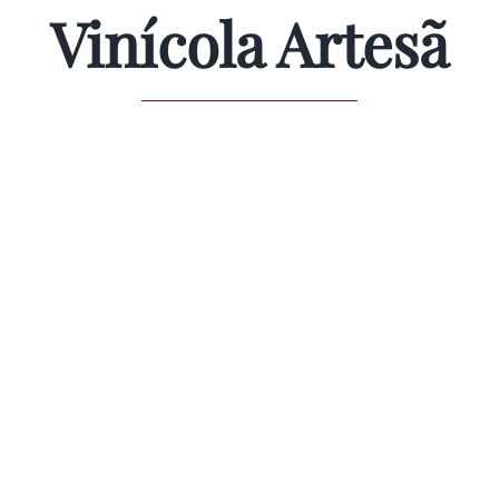
Vinícola Artesã
Quem Somos
Diretoria
Marca Coletiva
Vinícolas
Dupla Poda
Notícias & Eventos
Contato