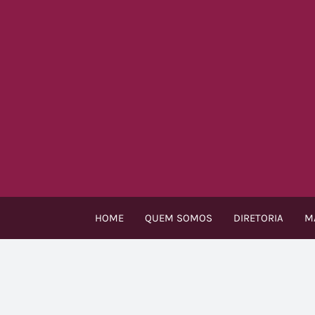
Ir
para
o
conteúdo
HOME
QUEM SOMOS
DIRETORIA
M