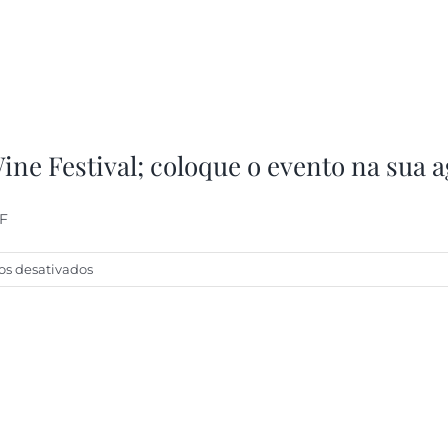
ine Festival; coloque o evento na sua 
JF
em
s desativados
Contagem
regressiva
para
o
JF
Wine
Festival;