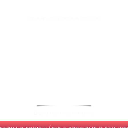
Clique aqui para checar as condições.
Depois, retorne ao formulário.