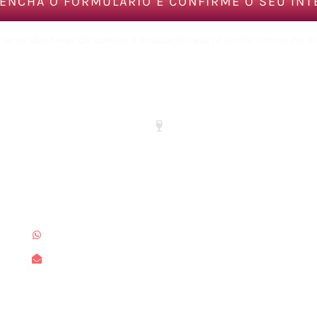
ENCHA O FORMULÁRIO E CONFIRME O SEU IN
ciente das taxas de adesão e anuidade caso já tenha vinhos no 
Atendimento
(35) 99715-1776
contato@anprovin.com.br
Imprensa