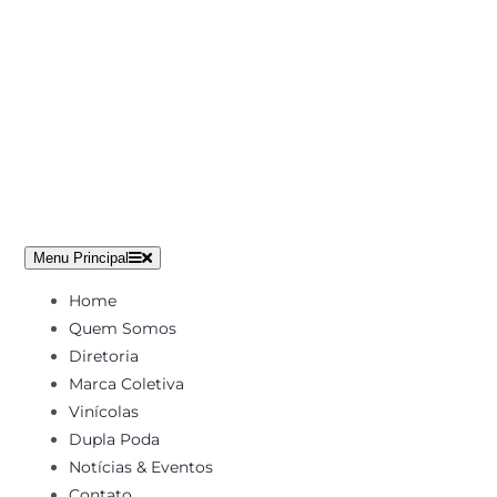
Ir
para
o
conteúdo
Menu Principal
Home
Quem Somos
Diretoria
Marca Coletiva
Vinícolas
Dupla Poda
Notícias & Eventos
Contato