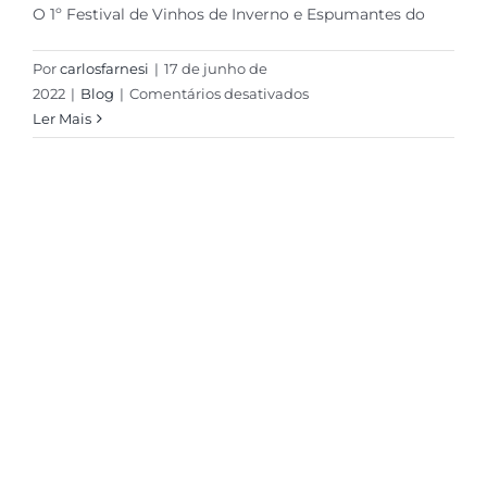
O 1º Festival de Vinhos de Inverno e Espumantes do
Por
carlosfarnesi
|
17 de junho de
em
2022
|
Blog
|
Comentários desativados
Festival
Ler Mais
marca
lançamento
de
selo
e
homenageia
“padrinho”
dos
Vinhos
de
Inverno