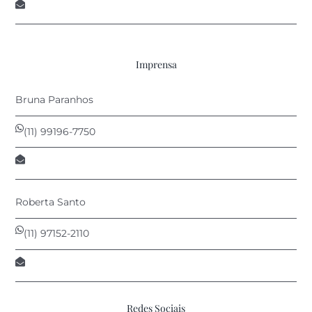
contato@anprovin.com.br
Imprensa
Bruna Paranhos
(11) 99196-7750
bruna@afontecomunica.com.br
Roberta Santo
(11) 97152-2110
roberta@afontecomunica.com.br
Redes Sociais