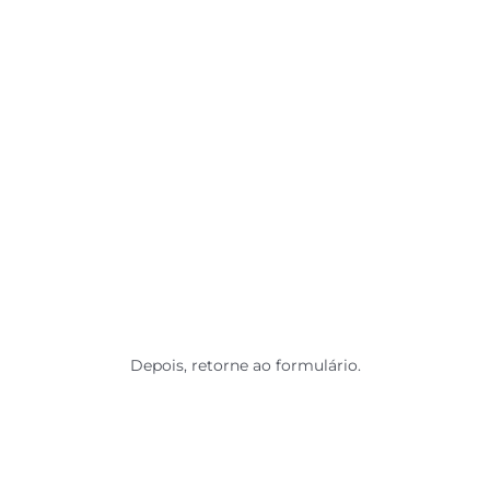
Depois, retorne ao formulário.
PREENCHA O FORMULÁRIO E
CONFIRME O SEU INTERESSE