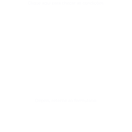
Clique aqui para checar as condições.
Depois, retorne ao formulário.
PREENCHA O FORMULÁRIO E
CONFIRME O SEU
INTERESSE