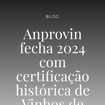
Quem Somos
BLOG
Diretoria
Anprovin
Marca Coletiva
fecha 2024
com
Vinícolas
certificação
Dupla Poda
histórica de
Notícias & Eventos
Vinhos de
Contato