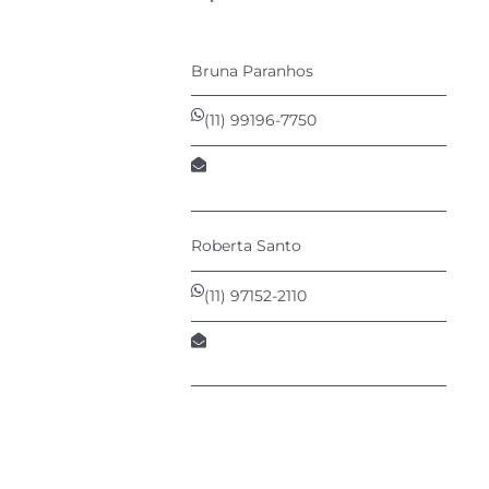
Bruna Paranhos
(11) 99196-7750
bruna@afontecomunica.com.br
Roberta Santo
(11) 97152-2110
roberta@afontecomunica.com.br