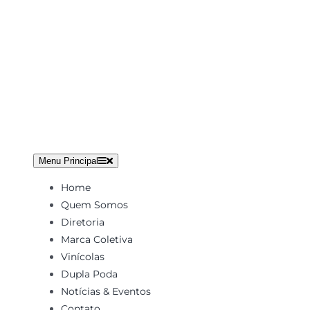
Ir
para
o
conteúdo
Menu Principal
Home
Quem Somos
Diretoria
Marca Coletiva
Vinícolas
Dupla Poda
Notícias & Eventos
Contato