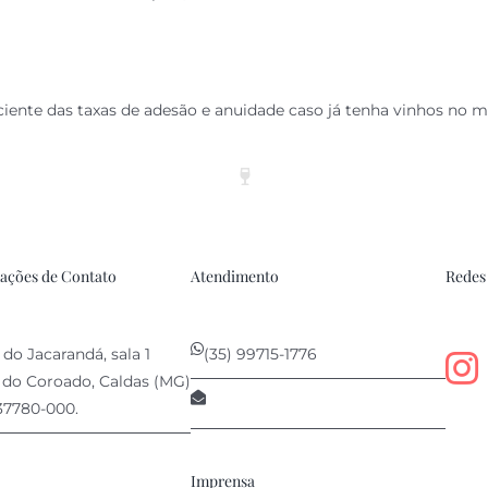
ENCHA O FORMULÁRIO E CONFIRME O SEU IN
ciente das taxas de adesão e anuidade caso já tenha vinhos no 
ações de Contato
Atendimento
Redes 
 do Jacarandá, sala 1
(35) 99715-1776
 do Coroado, Caldas (MG)
contato@anprovin.com.br
37780-000.
Imprensa