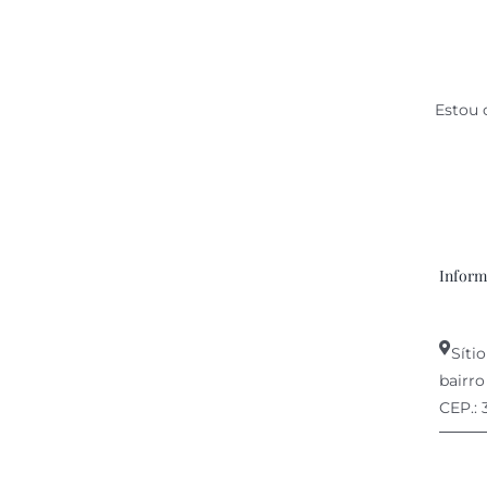
PRE
Estou 
Inform
Sítio
bairro
CEP.: 