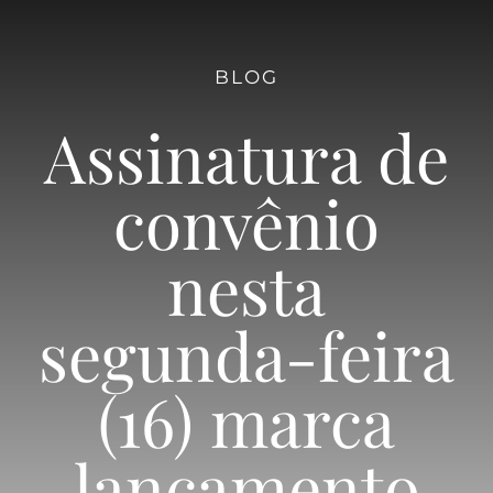
Quem Somos
BLOG
Diretoria
Assinatura de
Marca Coletiva
convênio
nesta
Vinícolas
segunda-feira
Dupla Poda
(16) marca
Notícias & Eventos
lançamento
Contato