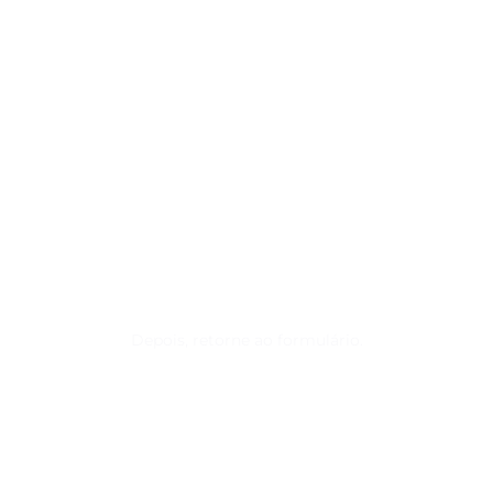
Depois, retorne ao formulário.
PREENCHA O FORMULÁRIO E
CONFIRME O SEU
INTERESSE