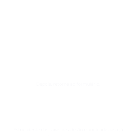
Depois, retorne ao formulário.
PREENCHA O FORMULÁRIO E
CONFIRME O SEU
INTERESSE
Estou ciente das taxas de adesão e anuidade caso já