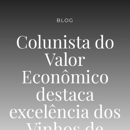
Quem Somos
BLOG
Diretoria
Colunista do
Marca Coletiva
Valor
Econômico
Vinícolas
destaca
Dupla Poda
excelência dos
Notícias & Eventos
Vinhos de
Contato