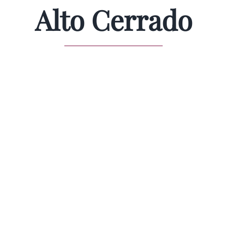
Alto Cerrado
Quem Somos
Diretoria
Marca Coletiva
Vinícolas
Dupla Poda
Notícias & Eventos
Contato