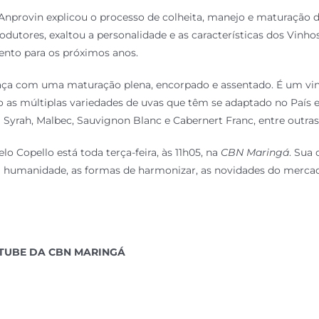
 Anprovin explicou o processo de colheita, manejo e maturação d
odutores, exaltou a personalidade e as características dos Vinh
nto para os próximos anos.
aça com uma maturação plena, encorpado e assentado. É um vinh
 as múltiplas variedades de uvas que têm se adaptado no País
yrah, Malbec, Sauvignon Blanc e Cabernert Franc, entre outras
o Copello está toda terça-feira, às 11h05, na
CBN Maringá
. Sua 
a humanidade, as formas de harmonizar, as novidades do mercad
UTUBE DA CBN MARINGÁ