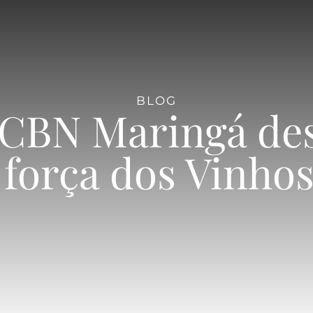
BLOG
 CBN Maringá des
 força dos Vinhos