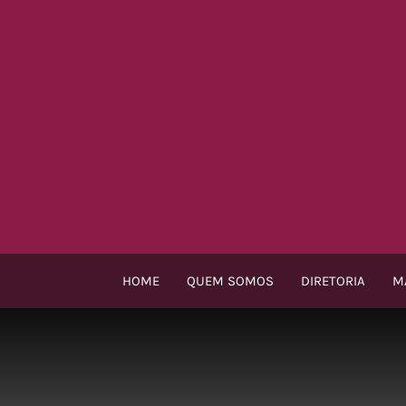
Ir
para
o
conteúdo
HOME
QUEM SOMOS
DIRETORIA
M