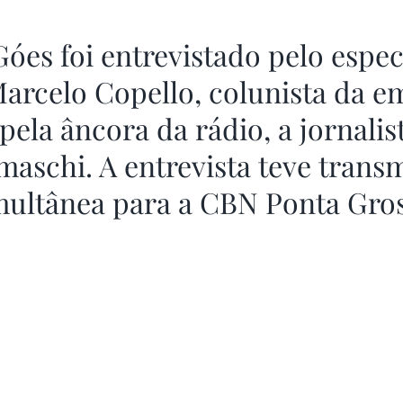
óes foi entrevistado pelo espec
arcelo Copello, colunista da em
ela âncora da rádio, a jornalis
aschi. A entrevista teve trans
multânea para a CBN Ponta Gros