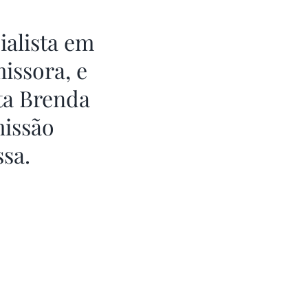
ialista em
issora, e
ta Brenda
missão
sa.