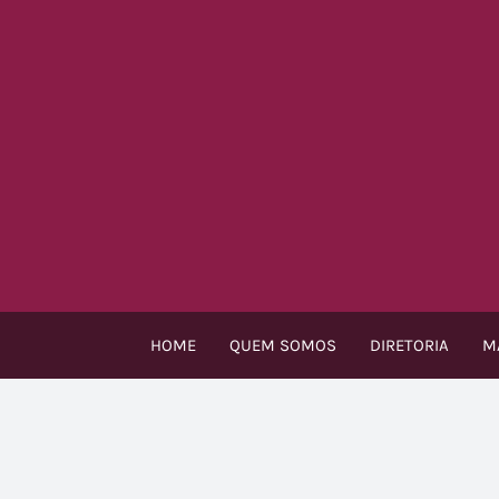
Ir
para
o
conteúdo
HOME
QUEM SOMOS
DIRETORIA
M