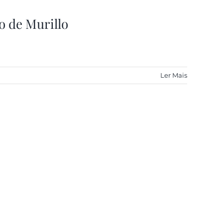
o de Murillo
Ler Mais
 Vinhos de Inverno (Anprovin)
é uma