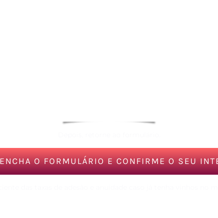
Depois, retorne ao formulário.
ENCHA O FORMULÁRIO E CONFIRME O SEU IN
ciente das taxas de adesão e anuidade caso já tenha vinhos no 