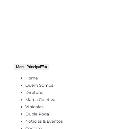
Ir
para
o
conteúdo
Menu Principal
Home
Quem Somos
Diretoria
Marca Coletiva
Vinícolas
Dupla Poda
Notícias & Eventos
Contato