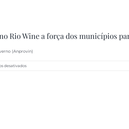
no Rio Wine a força dos municípios p
verno (Anprovin)
em
s desativados
Presidente
da
Anprovin
destaca
no
Rio
Wine
a
força