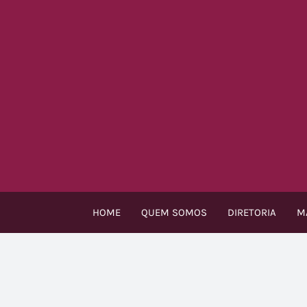
Ir
para
o
conteúdo
HOME
QUEM SOMOS
DIRETORIA
M