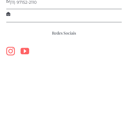
(11) 97152-2110
roberta@afontecomunica.com.br
Redes Sociais