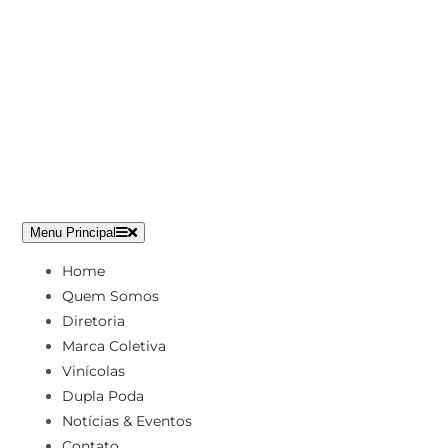
Ir
para
o
conteúdo
Menu Principal
Home
Quem Somos
Diretoria
Marca Coletiva
Vinícolas
Dupla Poda
Notícias & Eventos
Contato