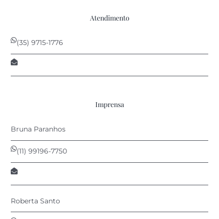
Atendimento
(35) 9715-1776
contato@anprovin.com.br
Imprensa
Bruna Paranhos
(11) 99196-7750
bruna@afontecomunica.com.br
Roberta Santo