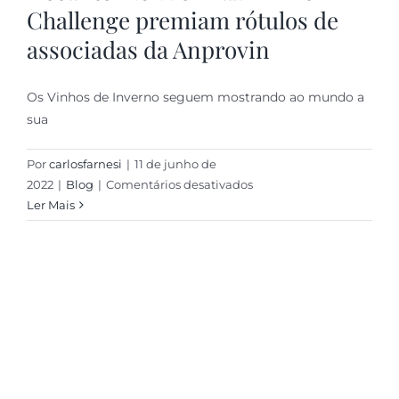
Challenge premiam rótulos de
associadas da Anprovin
Os Vinhos de Inverno seguem mostrando ao mundo a
sua
Por
carlosfarnesi
|
11 de junho de
em
2022
|
Blog
|
Comentários desativados
Decanter
Ler Mais
2022
e
Brazil
Wine
Challenge
premiam
rótulos
de
associadas