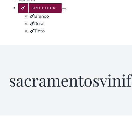
SIMULADOR
Branco
Rosé
Tinto
sacramentosvinif