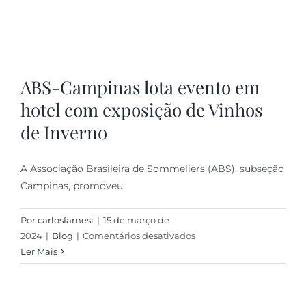
Simulador
ABS-Campinas lota evento em
hotel com exposição de Vinhos
de Inverno
A Associação Brasileira de Sommeliers (ABS), subseção
Campinas, promoveu
Por
carlosfarnesi
|
15 de março de
em
2024
|
Blog
|
Comentários desativados
ABS-
Ler Mais
Campinas
lota
evento